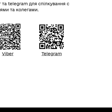
r та telegram для спілкування с
ями та колегами.
Viber
Telegram