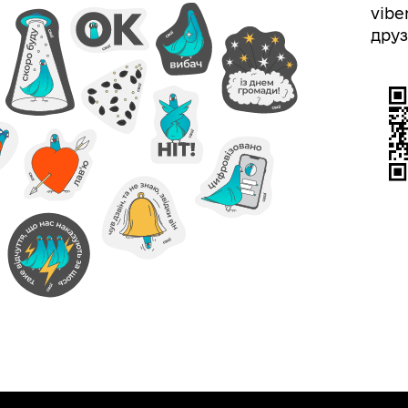
vibe
друз